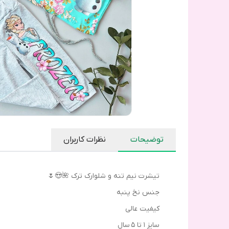
توضیحات
نظرات کاربران
تیشرت نیم تنه و شلوارک ترک 🌺😍🌷
جنس نخ پنبه
کیفیت عالی
سایز ۱ تا 5 سال