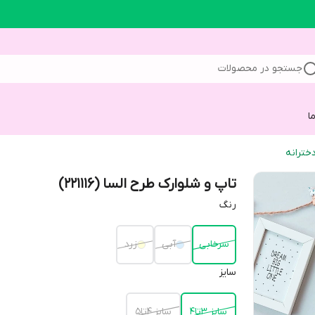
جستجو در محصولات
ا
خترانه
تاپ و شلوارک طرح السا (221116)
رنگ
سرخابی
آبی
زرد
سایز
سایز 3تا4
سایز 4تا5