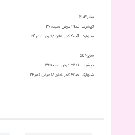
سایز۳تا۴
تیشرت: قد۲۹ عرض سینه۳۰
شلوارک: قد۴۰ کمرتافاق۱۸عرض کمر۲۴
سایز۴تا۵
تیشرت: قد۳۲ عرض سینه۳۲
شلوارک: قد۴۲ کمرتافاق۱۸ عرض کمر۲۴