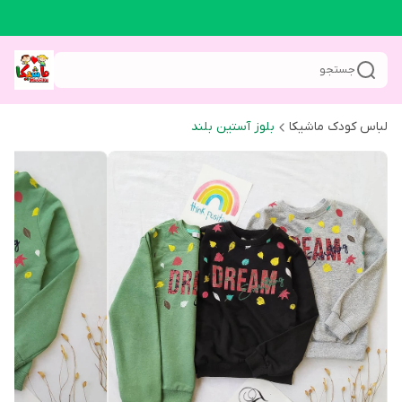
جستجو
لباس کودک ماشیکا
بلوز آستین بلند