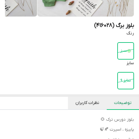
بلوز برگ (416028)
رنگ
سبز
سایز
سایز 9
توضیحات
نظرات کاربران
بلوز دورس ترک 🌻
پاییزه ، اسپرت 🍂🍃