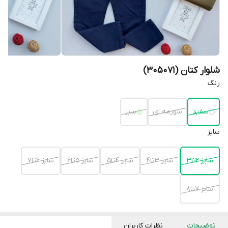
شلوار کتان (305071)
رنگ
سفید
سورمه ای
سبز
سایز
سایز 2تا3
سایز 3تا4
سایز 4تا5
سایز 5تا6
سایز 6تا7
سایز 7تا8
توضیحات
نظرات کاربران