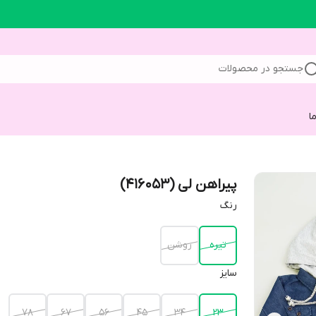
جستجو در محصولات
ا
پیراهن لی (416053)
رنگ
تیره
روشن
سایز
۷۸
۶۷
۵۶
۴۵
۳۴
۲۳