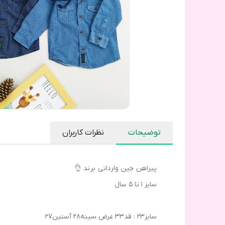
توضیحات
نظرات کاربران
پیراهن جین وارداتی برند 👌
سایز ۱ تا ۵ سال
سایز۲۳ : قد۳۳ عرض سینه۲۸ آستین۲۷