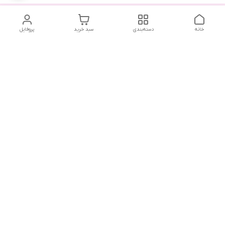
خانه
دسته‌بندی
سبد خرید
پروفایل
دسترسی سریع
تماس با ما
شکایات
درباره ما
قوانین و مقررات
سیاست حریم خصوصی
هفت روز هفته ، ۲۴ ساعت شبانه‌روز پاسخگوی شما هستیم .
آدرس فروشگاه حضوری : رشت ، بلوار ضیابری ، ابتدای فاز دوم