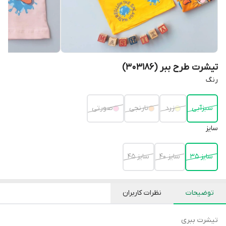
تیشرت طرح ببر (303186)
رنگ
سبزآبی
زرد
نارنجی
صورتی
سایز
سایز 35
سایز 40
سایز 45
توضیحات
نظرات کاربران
تیشرت ببری