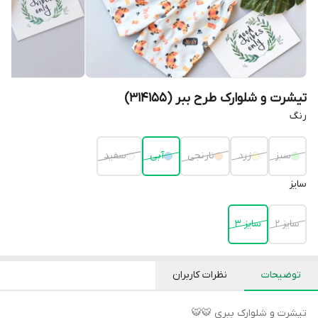
تیشرت و شلوارک طرح ببر (314155)
رنگ
سبز
زرد
نارنجی
آبی
سفید
سایز
سایز 2
سایز 3
توضیحات
نظرات کاربران
تیشرت و شلوارک ببری 🐯🐯