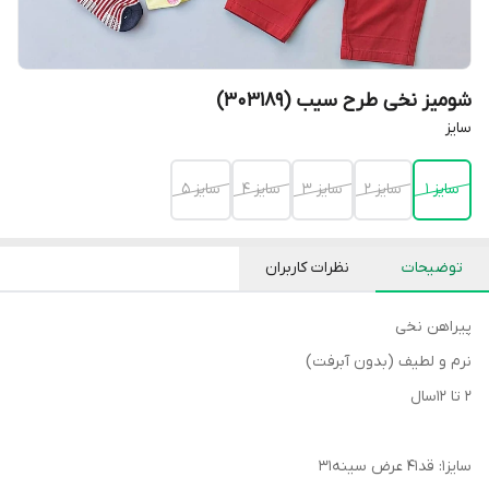
شومیز نخی طرح سیب (303189)
سایز
سایز 1
سایز 2
سایز 3
سایز 4
سایز 5
توضیحات
نظرات کاربران
پیراهن نخی
نرم و لطیف (بدون آبرفت)
۲ تا ۱۲سال
سایز۱: قد۴۱ عرض سینه۳۱