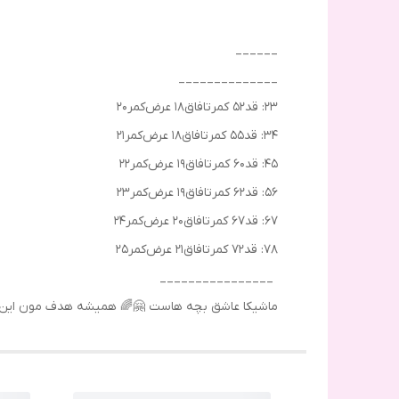
______
______________
۲۳: قد۵۲ کمرتافاق۱۸ عرض‌کمر۲۰
۳۴: قد۵۵ کمرتافاق۱۸ عرض‌کمر۲۱
۴۵: قد۶۰ کمرتافاق۱۹ عرض‌کمر۲۲
۵۶: قد۶۲ کمرتافاق۱۹ عرض‌کمر۲۳
۶۷: قد۶۷ کمرتافاق۲۰ عرض‌کمر۲۴
۷۸: قد۷۲ کمرتافاق۲۱ عرض‌کمر۲۵
________________
ماشیکا عاشق بچه هاست 🤗🌈 همیشه هدف مون این بوده