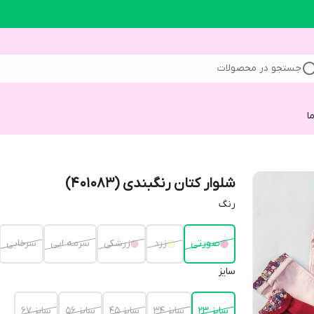
جستجو در محصولات
ا
شلوار کتان رنگبندی (401083)
رنگ
صورتی
زرد
زرشکی
سرمه ایی
سرخابی
سایز
سایز 23
سایز 34
سایز 45
سایز 56
سایز 67