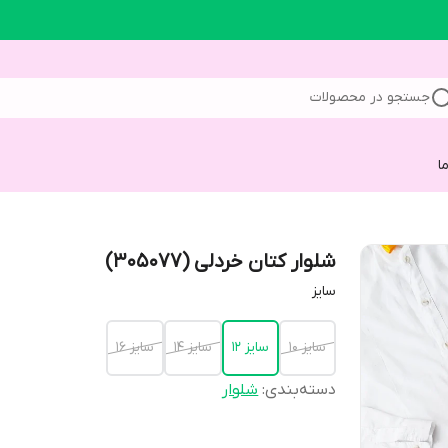
جستجو در محصولات
ا
شلوار کتان خردلی (305077)
سایز
سایز 10
سایز 12
سایز 14
سایز 16
دسته‌بندی
:
شلوار