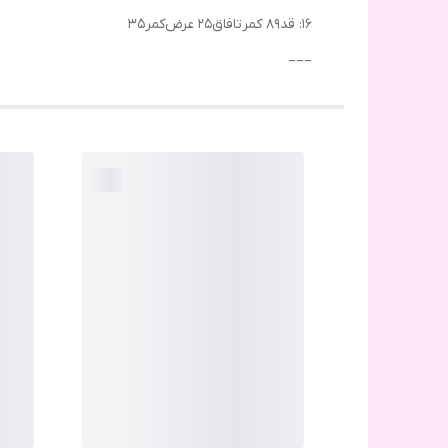
۱۶: قد۸۹ کمرتافاق۲۵ عرض‌کمر۳۵
___