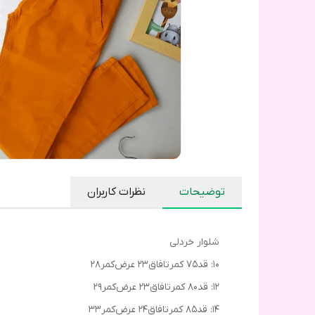
توضیحات
نظرات کاربران
شلوار خردلی
۱۰: قد۷۵ کمرتافاق۲۳ عرض‌کمر۲۸
۱۲: قد۸۰ کمرتافاق۲۳ عرض‌کمر۲۹
۱۴: قد۸۵ کمرتافاق۲۴ عرض‌کمر۳۳