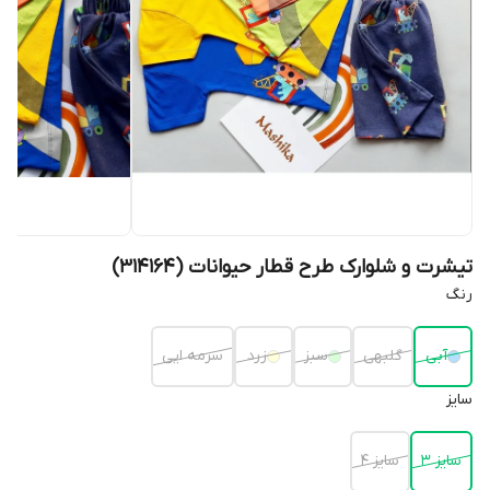
تیشرت و شلوارک طرح قطار حیوانات (314164)
رنگ
آبی
گلبهی
سبز
زرد
سرمه ایی
سایز
سایز 3
سایز 4