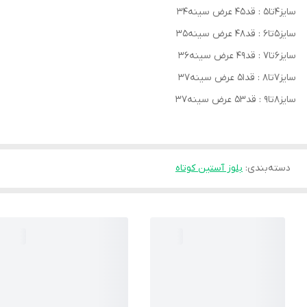
سایز۴تا۵ : قد۴۵ عرض سینه۳۴
سایز۵تا۶ : قد۴۸ عرض سینه۳۵
سایز۶تا۷ : قد۴۹ عرض سینه۳۶
سایز۷تا۸ : قد۵۱ عرض سینه۳۷
سایز۸تا۹ : قد۵۳ عرض سینه۳۷
دسته‌بندی
:
بلوز آستین کوتاه