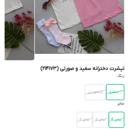
تیشرت دخترانه سفید و صورتی (214173)
رنگ
سفید
صورتی
سایز
سایز 4
سایز 5
سایز 6