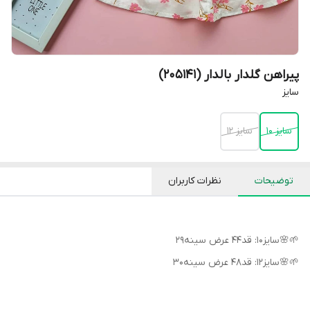
پیراهن گلدار بالدار (205141)
سایز
سایز 10
سایز 12
توضیحات
نظرات کاربران
🌱🌸سایز۱۰: قد۴۴ عرض سینه۲۹
🌱🌸سایز۱۲: قد۴۸ عرض سینه۳۰