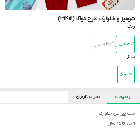
شومیز و شلوارک طرح کوآلا (314111)
رنگ
سبزآبی
طوسی
سایز
سایز S
توضیحات
نظرات کاربران
ست پیراهن‌ شلوارک
۹ ماه تا 1/5 سال