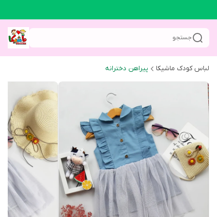
جستجو
لباس کودک ماشیکا
پیراهن دخترانه