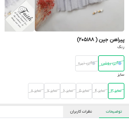
پیراهن جین ( 205188)
رنگ
آبی روشن
آبی تیره
سایز
سایز 3
سایز 4
سایز 5
سایز 6
سایز 7
سایز 8
توضیحات
نظرات کاربران