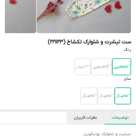
ست تیشرت و شلوارک تکشاخ (221123)
رنگ
سرخابی
نارنجی
زرد
سایز
سایز 6
سایز 7
سایز 8
توضیحات
نظرات کاربران
تیشرت و شلوارک یونیکورن