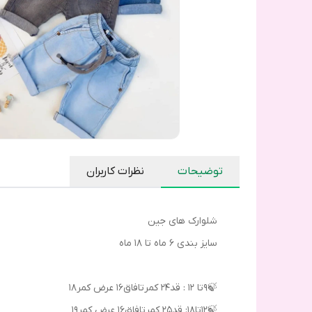
توضیحات
نظرات کاربران
شلوارک های‌ جین
سایز بندی ۶ ماه تا ۱۸ ماه
🍃۹‌تا ۱۲ : قد۲۴ کمرتافاق۱۶ عرض کمر18
🍃۱۲تا۱۸: قد۲۵ کمرتافاق۱۶ عرض کمر19