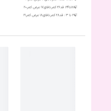
🍃۱۸تا۲۴: قد۲۶ کمرتافاق۱۷ عرض کمر20
🍃۲ تا ۳ : قد۲۸ کمرتافاق۱۸ عرض کمر21