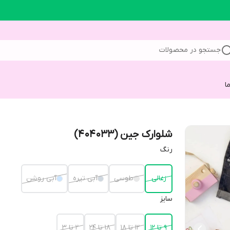
جستجو در محصولات
ا
شلوارک جین (404033)
رنگ
زغالی
طوسی
آبی تیره
آبی روشن
سایز
9 تا 12
12 تا 18
18 تا 24
2 تا 3