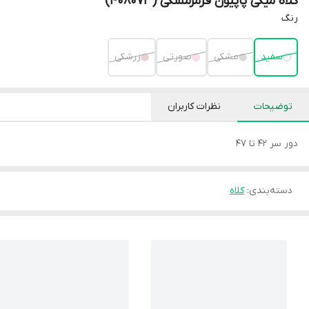
کلاه میکی پاپیون قرمزمشکی (408073)
رنگ
سفید
مشکی
صورتی
زرشکی
توضیحات
نظرات کاربران
دور سر 42 تا 47
دسته‌بندی
:
کلاه