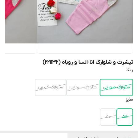
تیشرت و شلوارک انا-السا و روباه (221132)
رنگ
شلوارک صورتی
شلوارک سرخابی
شلوارک گلبهی
سایز
۵۰
۵۵