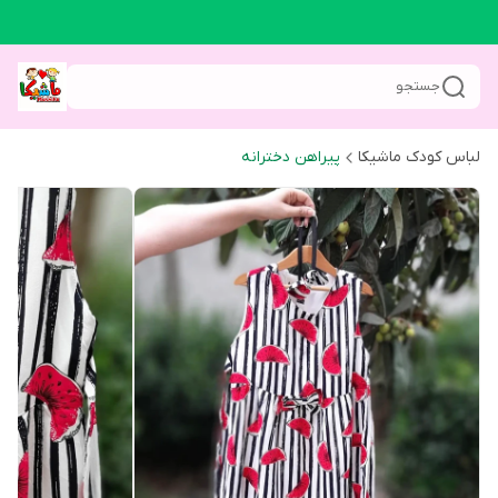
جستجو
لباس کودک ماشیکا
پیراهن دخترانه