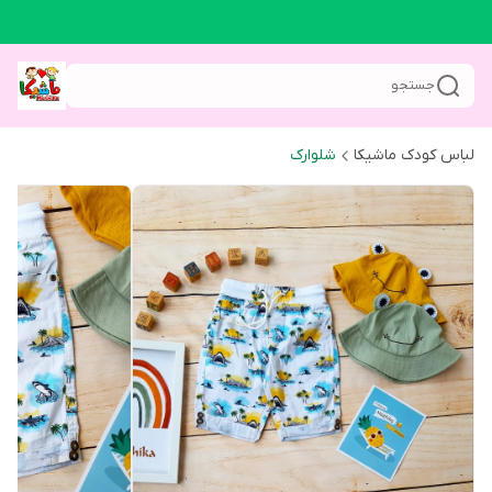
جستجو
لباس کودک ماشیکا
شلوارک