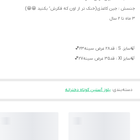
جنسش : جین کاغذی(خنک تر از اون که فکرش ُ بکنید 😁😁)
۳ ماه تا 2 سال
🍃سایز. S : قد۲۸ عرض سینه۲۳💕
🍃سایز Xl : قد۳۵ عرض سینه۲۷💕
دسته‌بندی
:
بلوز آستین کوتاه دخترانه