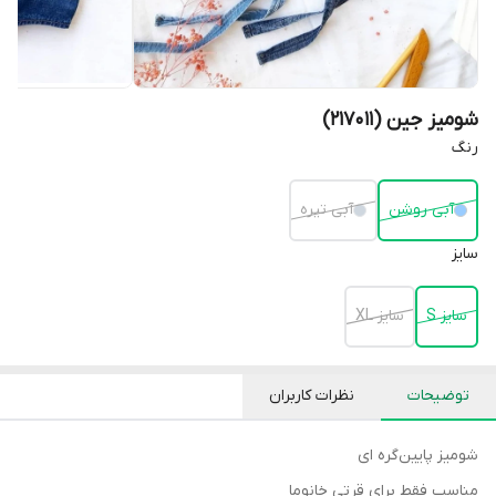
شومیز جین (217011)
رنگ
آبی روشن
آبی تیره
سایز
سایز S
سایز XL
توضیحات
نظرات کاربران
شومیز پایین‌‌گره ای
مناسب فقط برای قرتی خانوما