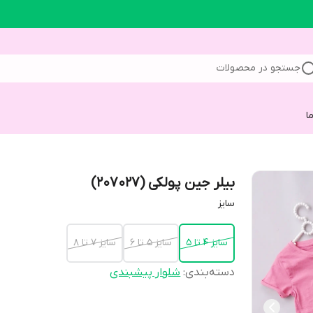
جستجو در محصولات
ا
بیلر جین پولکی (207027)
سایز
سایز 4 تا 5
سایز 5 تا 6
سایز 7 تا 8
دسته‌بندی
:
شلوار پیشبندی