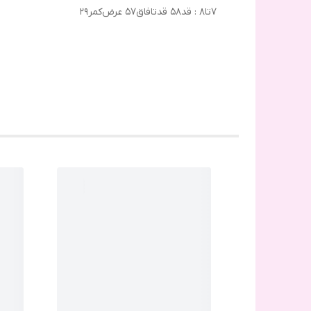
۷تا۸ : قد۵۸ قدتافاق۵۷ عرض‌کمر۲۹