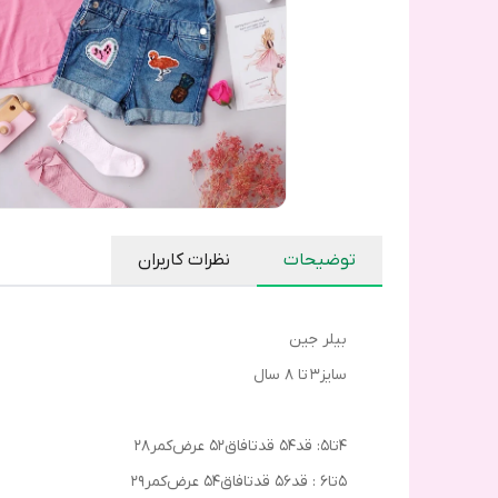
توضیحات
نظرات کاربران
بیلر جین
سایز3 تا 8 سال
۴تا۵: قد۵۴ قدتافاق۵۲ عرض‌کمر۲۸
۵تا۶ : قد۵۶ قدتافاق۵۴ عرض‌کمر۲۹