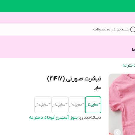
جستجو در محصولات
ا
خترانه
تیشرت صورتی (21417)
سایز
سایز 2
سایز 4
سایز 8
سایز 10
دسته‌بندی
:
بلوز آستین کوتاه دخترانه