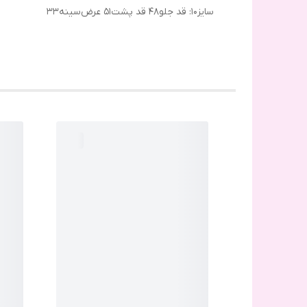
سایز۱۰: قد جلو۴۸ قد پشت۵۱ عرض‌سینه۳۳