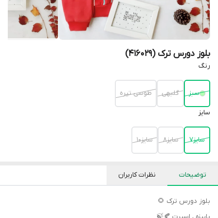
بلوز دورس ترک (416029)
رنگ
سبز
گلبهی
طوسی تیره
سایز
سایز۷
سایز۸
سایز۱۰
توضیحات
نظرات کاربران
بلوز دورس ترک 🌻
پاییزه ، اسپرت 🍂🍃