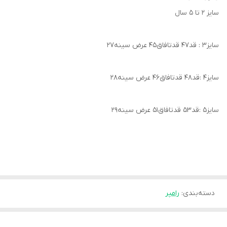
سایز ۲ تا 5 سال
سایز۳ : قد۴۷ قدتافاق۴۵ عرض سینه۲۷
سایز۴ :قد۴۸ قدتافاق۴۶ عرض سینه۲۸
سایز۵ :قد۵۳ قدتافاق۵۱ عرض سینه۲۹
دسته‌بندی
:
رامپر