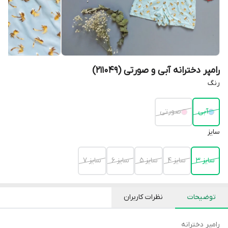
رامپر دخترانه آبی و صورتی (211049)
رنگ
آبی
صورتی
سایز
سایز 3
سایز 4
سایز 5
سایز 6
سایز 7
توضیحات
نظرات کاربران
رامپر دخترانه