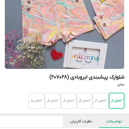
شلوارک پیشبندی ابروبادی (207028)
سایز
سایز 2
سایز 3
سایز 4
سایز 6
سایز 8
سایز 10
توضیحات
نظرات کاربران