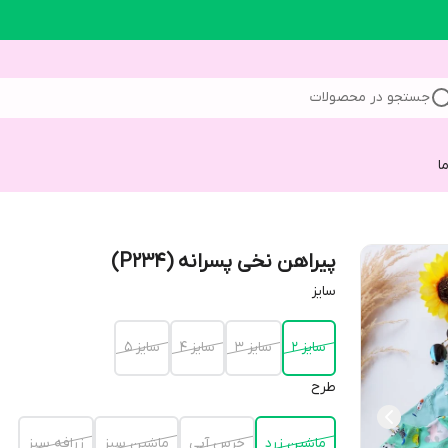
جستجو در محصولات
ا
پیراهن نخی پسرانه (P234)
سایز
سایز 2
سایز 3
سایز 4
سایز 5
طرح
ماشین زرد
خرس آبی
ماشین سبز
زرافه سبز