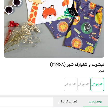
تیشرت و شلوارک شیر (314168)
سایز
سایز 3
سایز4
سایز 5
توضیحات
نظرات کاربران