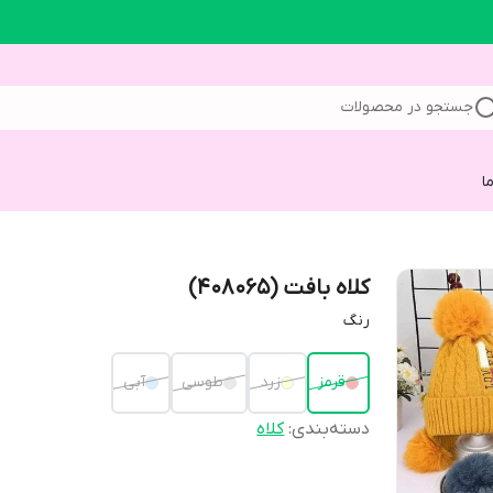
جستجو در محصولات
ا
کلاه بافت (408065)
رنگ
قرمز
زرد
طوسی
آبی
دسته‌بندی
:
کلاه