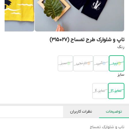
تاپ و شلوارک طرح تمساح (315027)
رنگ
زرد
آبی
نارنجی
سبز
سایز
سایز 3
سایز 4
توضیحات
نظرات کاربران
تاپ و شلوارک تمساح