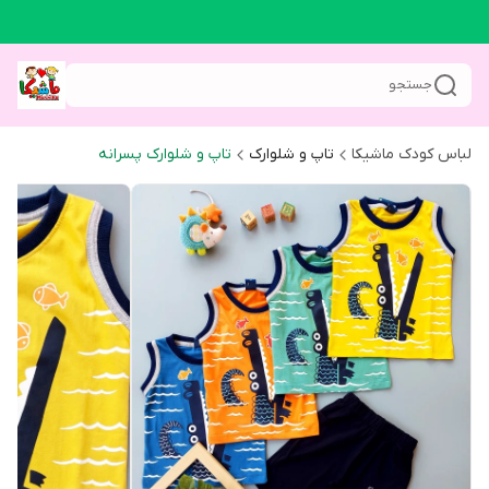
جستجو
لباس کودک ماشیکا
تاپ و شلوارک
تاپ و شلوارک پسرانه