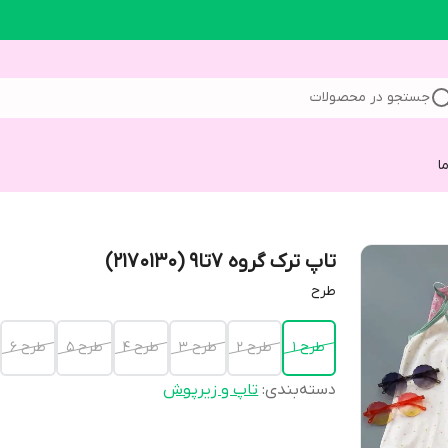
جستجو در محصولات
ا
تاپ ترک گروه 7تا9 (2170130)
طرح
طرح 1
طرح 2
طرح 3
طرح 4
طرح 5
طرح 6
دسته‌بندی
:
تاپ و زیرپوش