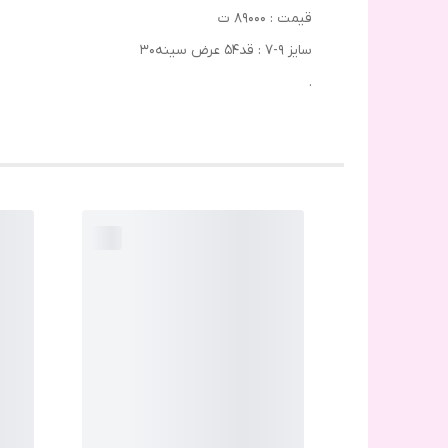
قیمت : ۸۹۰۰۰ ت
سایز ۹-۷ : قد۵۴ عرض سینه‌۳۰
.