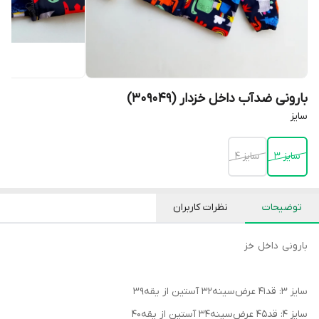
بارونی ضدآب داخل خزدار (309049)
سایز
سایز 3
سایز 4
توضیحات
نظرات کاربران
بارونی داخل خز
سایز ۳: قد۴۱ عرض‌سینه۳۲ آستین از یقه۳۹
سایز ۴: قد۴۵ عرض‌سینه۳۴ آستین از یقه۴۰