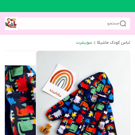
جستجو
لباس کودک ماشیکا
سویشرت