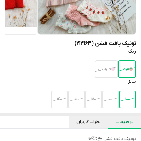
تونیک بافت فشن (214164)
رنگ
قرمز
صورتی
سایز
۱۴۰
۱۳۰
۱۲۰
۱۱۰
۱۰۰
توضیحات
نظرات کاربران
تونیک بافت فشن 🌦🥰🍃