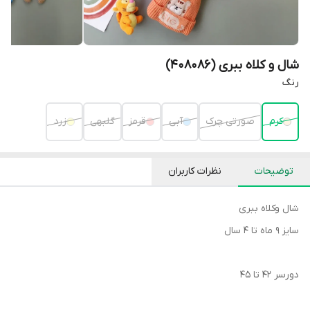
شال و کلاه ببری (408086)
رنگ
کرم
صورتی چرک
آبی
قرمز
گلبهی
زرد
توضیحات
نظرات کاربران
شال وکلاه ببری
سایز ۹ ماه تا ۴ سال
دورسر ۴۲ تا ۴۵