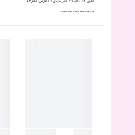
سایز ۸۰ : قد۷۷ کمرتافاق۲۷ عرض کمر۲۴
______________