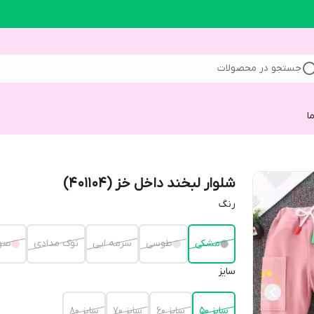
جستجو در محصولات
ا
شلوار لبخند داخل خز (401104)
رنگ
مشکی
طوسی
سرمه ایی
نوک مدادی
صو
سایز
سایز 50
سایز 60
سایز 70
سایز 80