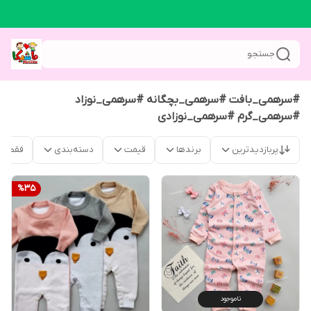
جستجو
#سرهمی_بافت #سرهمی_بچگانه #سرهمی_نوزاد
#سرهمی_گرم #سرهمی_نوزادی
پربازدیدترین
برندها
قیمت
دسته‌بندی
فقط م
%
35
ناموجود