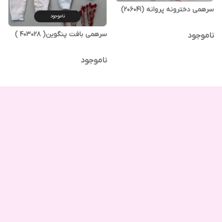
سرهمی دخترونه پروانه (206041)
ناموجود
سرهمی بافت پنگوین( 403028 )
ناموجود
ناموجود