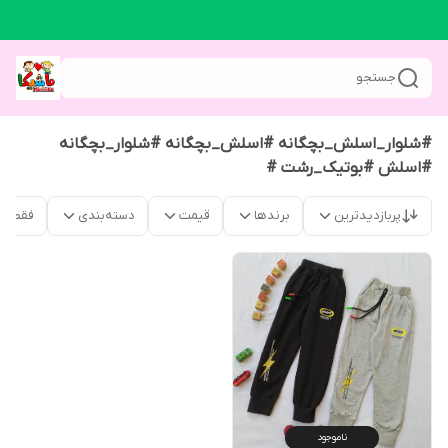
جستجو
#شلوار_اسلش_بچگانه #اسلش_بچگانه #شلوار_بچگانه
#اسلش #بوتیک_رشت #
پربازدیدترین
برندها
قیمت
دسته‌بندی
فقط م
ناموجود