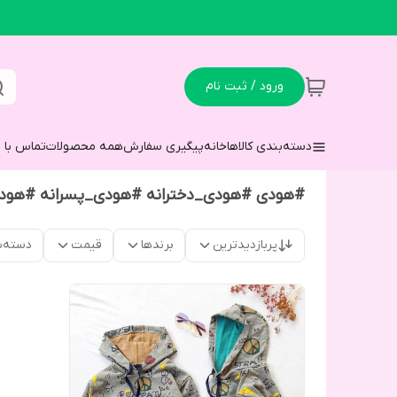
ورود / ثبت نام
دسته‌بندی کالاها
خانه
پیگیری سفارش
همه محصولات
تماس با م
#هودی #هودی_دخترانه #هودی_پسرانه #هودی
پربازدیدترین
برندها
قیمت
دسته‌ب