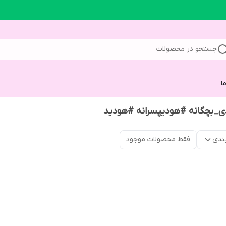
جستجو در محصولات
ا
_بچگانه #هودیپسرانه #هودید
ندی
فقط محصولات موجود