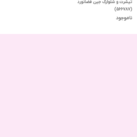
تیشرت و شلوارک جین فضانورد
(566787)
ناموجود