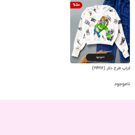
%
50
ناموجود
کراپ طرح دلار (214216)
ناموجود