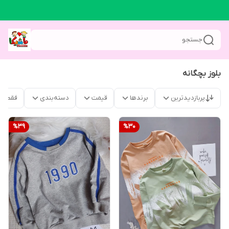
جستجو
بلوز بچگانه
پربازدیدترین
برندها
قیمت
دسته‌بندی
فقط م
%
39
%
30