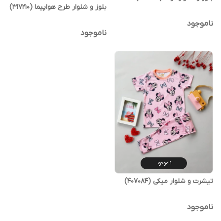
بلوز و شلوار طرح هواپیما (317210)
ناموجود
ناموجود
ناموجود
تیشرت و شلوار میکی (407084)
ناموجود