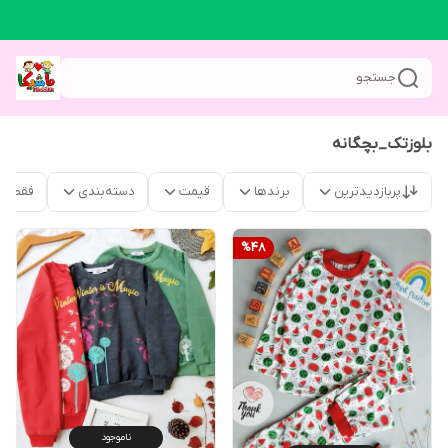
جستجو
بلوزتک_بچگانه
پربازدیدترین
برندها
قیمت
دسته‌بندی
فقط م
%
48
ناموجود