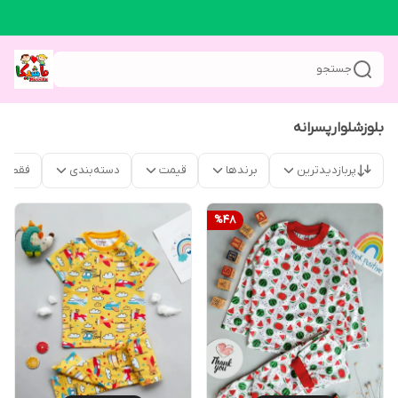
جستجو
بلوزشلوارپسرانه
پربازدیدترین
برندها
قیمت
دسته‌بندی
فقط م
%
48