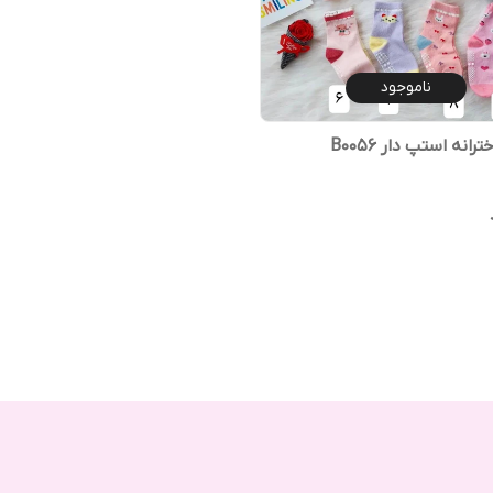
ناموجود
انه استپ دار B0056