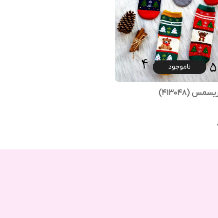
ناموجود
مس (413048)