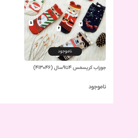
ناموجود
جوراب کریسمس ۴تا۹سال‌ (413046)
ناموجود