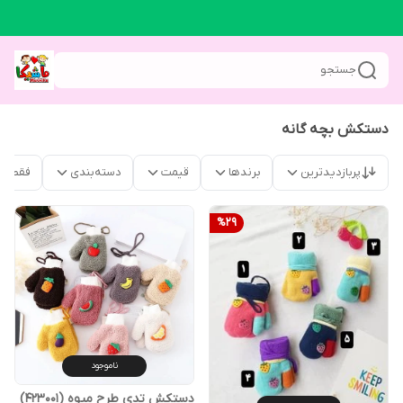
جستجو
دستکش بچه گانه
پربازدیدترین
برندها
قیمت
دسته‌بندی
فقط م
%
29
ناموجود
دستکش تدی طرح میوه (423001)