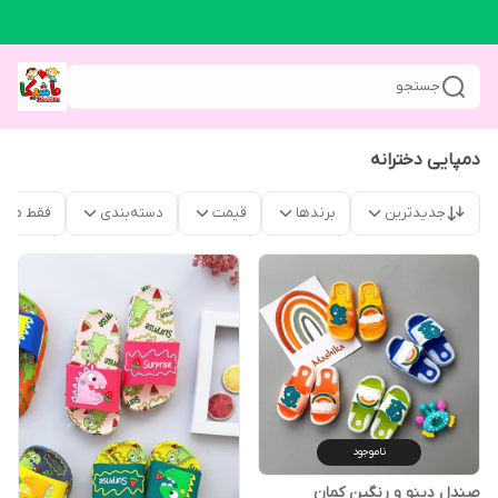
جستجو
دمپایی دخترانه
جدیدترین
برندها
قیمت
دسته‌بندی
فقط محص
ناموجود
صندل دینو و رنگین کمان